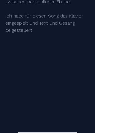
zwischenmenschlicher Ebene.
Ich habe für diesen Song das Klavier 
eingespielt und Text und Gesang 
beigesteuert.