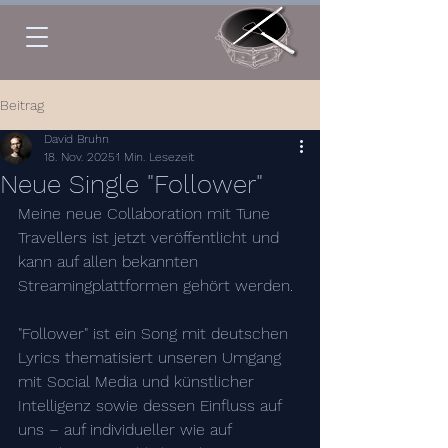
Beitrag
David Bruhn
18. Nov. 2025
1 Min. Lesezeit
Neue Single "Follower"
Meine neue Collaboration mit Tune 
Travellers ist jetzt veröffentlicht und 
kann auf allen bekannten 
Streamingplattformen gehört werden.
"Follower" ist ein Song mit deutschen 
Lyrics thematisiert unseren Umgang 
mit Social Media und künstlicher 
Intelligenz sowie dessen Einfluss auf 
uns – auf individueller wie auf 