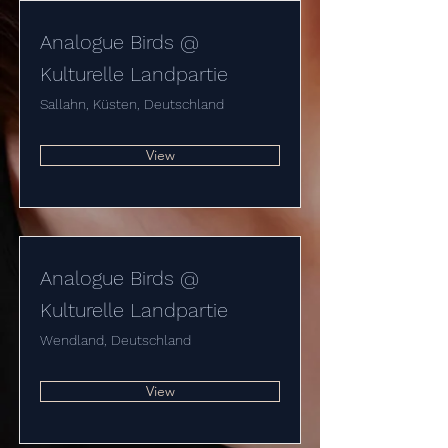
Analogue Birds @
Kulturelle Landpartie
Sallahn, Küsten, Deutschland
View
Analogue Birds @
Kulturelle Landpartie
Wendland, Deutschland
View