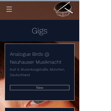
Gigs
Analogue Birds @
Neuhauser Musiknacht
Kult 9, Blutenburgstraße, München,
Deutschland
View