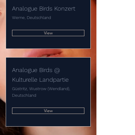
Analogue Birds Konzert
Werne, Deutschland
View
Analogue Birds @
Kulturelle Landpartie
Güstritz, Wustrow (Wendland),
Deutschland
View