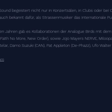
Sound begeistert nicht nur in Konzertsälen, in Clubs oder bei O
auch bekannt dafür, als Strassenmusiker das internationale Pu
en Jahren gab es Kollaborationen der Analogue Birds mit dem
 Faith No More, New Order), sowie Jojo Mayers NERVE, Miloop
telar, Damo Suzuki (CAN), Pat Appleton (De-Phazz), Ufo Walter
com