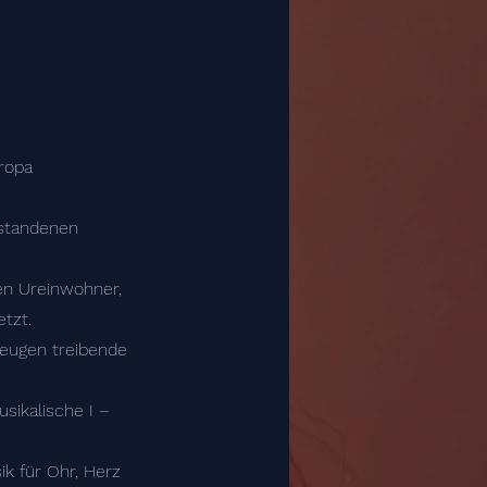
uropa
estandenen
hen Ureinwohner,
tzt.
zeugen treibende
sikalische I –
k für Ohr, Herz