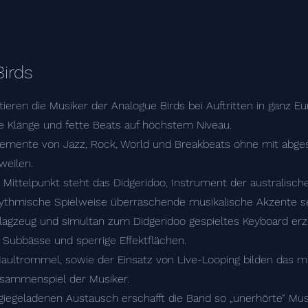
irds
ieren die Musiker der Analogue Birds bei Auftritten in ganz E
 Klänge und fette Beats auf höchstem Niveau.
lemente von Jazz, Rock, World und Breakbeats ohne mit abg
weilen.
 Mittelpunkt steht das Didgeridoo, Instrument der australisc
hythmische Spielweise überraschende musikalische Akzente se
lagzeug und simultan zum Didgeridoo gespieltes Keyboard er
Subbässe und sperrige Effektflächen.
aultrommel, sowie der Einsatz von Live-Looping bilden das mu
sammenspiel der Musiker.
giegeladenen Austausch erschafft die Band so „unerhörte“ Musi